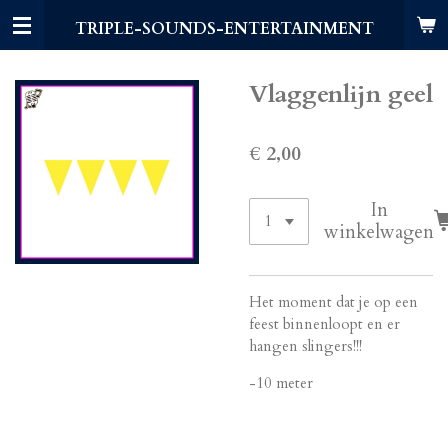
Ga
TRIPLE-SOUNDS-ENTERTAINMENT
direct
naar
de
Vlaggenlijn geel
hoofdinhoud
€ 2,00
In
winkelwagen
Het moment dat je op een
feest binnenloopt en er
hangen slingers!!!
-10 meter