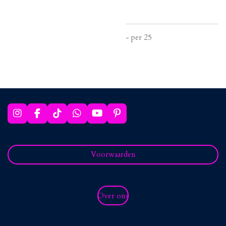
- per 25
I
F
T
W
Y
P
n
a
i
h
o
i
s
c
k
a
u
n
t
e
T
t
T
t
a
b
o
s
u
e
Voorwaarden
g
o
k
A
b
r
r
o
p
e
e
a
k
p
s
m
t
Over ons