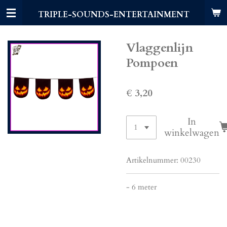
Ga
TRIPLE-SOUNDS-ENTERTAINMENT
direct
naar
de
Vlaggenlijn
hoofdinhoud
Pompoen
€ 3,20
In
winkelwagen
Artikelnummer:
00230
- 6 meter