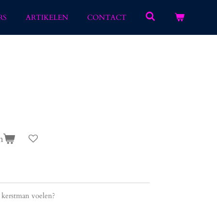
RS
ARTIKELEN
CONTACT
n
e kerstman voelen?