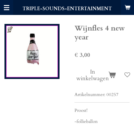
Ga
TRIPLE-SOUNDS-ENTERTAINMENT
direct
naar
de
Wijnfles 4 new
hoofdinhoud
year
€ 3,00
In
winkelwagen
Artikelnummer:
00257
Proost!
-follieballon