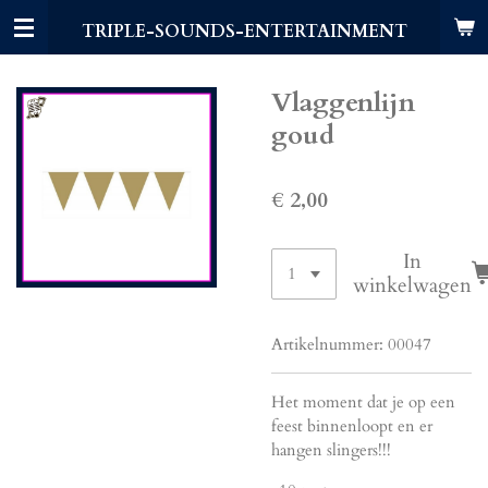
Ga
TRIPLE-SOUNDS-ENTERTAINMENT
direct
naar
de
Vlaggenlijn
hoofdinhoud
goud
€ 2,00
In
winkelwagen
Artikelnummer:
00047
Het moment dat je op een
feest binnenloopt en er
hangen slingers!!!