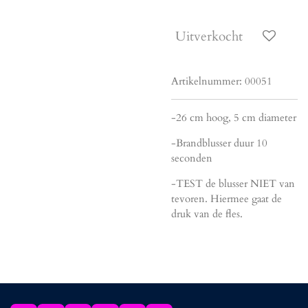
Uitverkocht
Artikelnummer:
00051
-26 cm hoog, 5 cm diameter
-Brandblusser duur 10
seconden
-TEST de blusser NIET van
tevoren. Hiermee gaat de
druk van de fles.