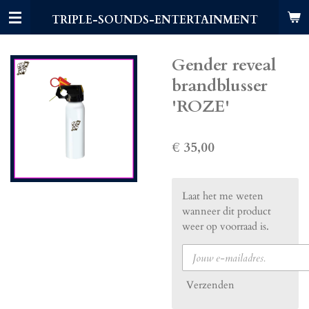
Ga
TRIPLE-SOUNDS-ENTERTAINMENT
direct
naar
de
Gender reveal
hoofdinhoud
brandblusser
'ROZE'
€ 35,00
Laat het me weten
wanneer dit product
weer op voorraad is.
Verzenden