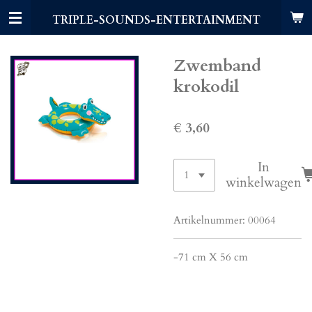
Ga
TRIPLE-SOUNDS-ENTERTAINMENT
direct
naar
de
Zwemband
hoofdinhoud
krokodil
€ 3,60
In
winkelwagen
Artikelnummer:
00064
-
71 cm X 56 cm