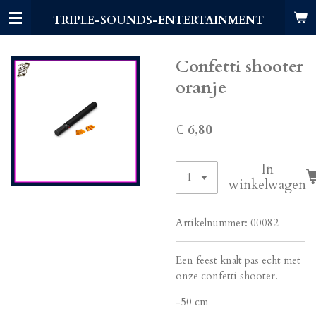
Ga
TRIPLE-SOUNDS-ENTERTAINMENT
direct
naar
de
Confetti shooter
hoofdinhoud
oranje
€ 6,80
In
winkelwagen
Artikelnummer:
00082
Een feest knalt pas echt met
onze confetti shooter.
-50 cm