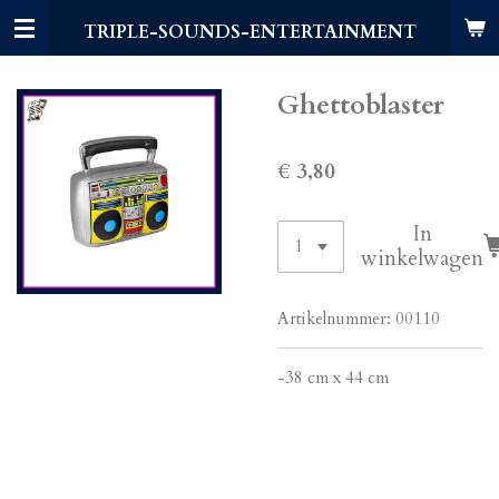
Ga
TRIPLE-SOUNDS-ENTERTAINMENT
direct
naar
de
Ghettoblaster
hoofdinhoud
€ 3,80
In
winkelwagen
Artikelnummer:
00110
-38 cm x 44 cm