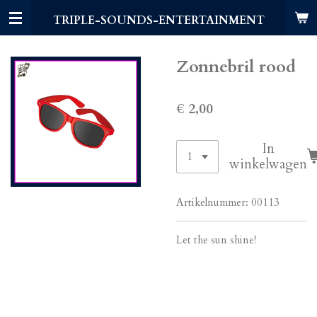
Ga
TRIPLE-SOUNDS-ENTERTAINMENT
direct
naar
de
Zonnebril rood
hoofdinhoud
€ 2,00
In
winkelwagen
Artikelnummer:
00113
Let the sun shine!