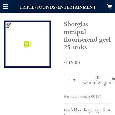
Ga
TRIPLE-SOUNDS-ENTERTAINMENT
direct
naar
de
Shotglas
hoofdinhoud
minipul
fluoriserend geel
25 stuks
€ 15,00
In
winkelwagen
Artikelnummer:
00126
Een lekker shotje op je feest