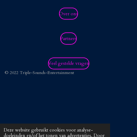
a
k
p
s
m
t
Over ons
Partners
Veel gestelde vragen
© 2022 Triple-Sounds-Entertainment
Deze website gebruikt cookies voor analyse-
doeleinden en/of het tonen van advertenties. Door