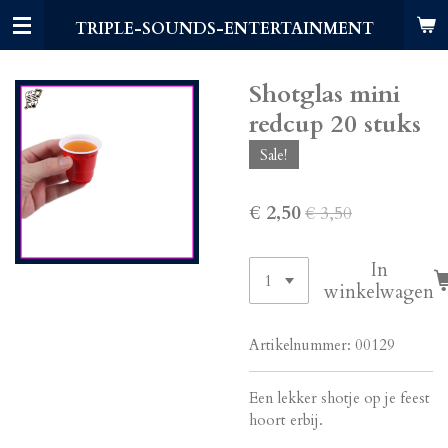
Ga
TRIPLE-SOUNDS-ENTERTAINMENT
direct
naar
de
Shotglas mini
hoofdinhoud
redcup 20 stuks
Sale!
€ 2,50
€ 3,50
In
winkelwagen
Artikelnummer:
00129
Een lekker shotje op je feest
hoort erbij.