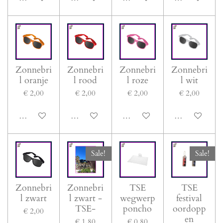
Zonnebri
Zonnebri
Zonnebri
Zonnebri
l oranje
l rood
l roze
l wit
€ 2,00
€ 2,00
€ 2,00
€ 2,00
In winkelwagen
In winkelwagen
In winkelwagen
In winkelwage
Sale!
Sale!
Zonnebri
Zonnebri
TSE
TSE
l zwart
l zwart -
wegwerp
festival
TSE-
poncho
oordopp
€ 2,00
en
€ 1,80
€ 0,80