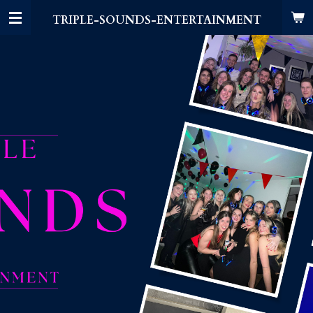
Ga
TRIPLE-SOUNDS-ENTERTAINMENT
direct
naar
de
hoofdinhoud