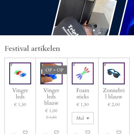
Festival artikelen
OP = OP
Vinger
Vinger
Foam
Zonnebri
leds
leds
sticks
l blauw
blauw
€ 1,50
€ 1,50
€ 2,00
€ 1,00
€ 1,50
In winkelwagen
In winkelwagen
In winkelwagen
In winkelwage